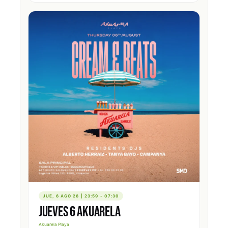
Valencia alberga
9 festivales activos
, con la temporada fuerte de junio a
septiembre. Los principales:
Medusa Festival
(electrónica, Cullera),
Festival de
Les Arts
(indie y alternativo, Ciudad de las Artes),
Big Sound Festival
,
Zevra
Festival
,
Basto Festival
y
Pirata Beach Festival
(Gandía). También hay
festivales fuera de temporada con programación todo el año. Consulta fechas,
cartel y entradas en nuestra sección de festivales.
Cómo encontrar tu plan en Discoruta
En esta página tienes todas las herramientas para
salir de fiesta en Valencia
:
usa el buscador para encontrar una sala concreta, filtra por discotecas, pubs o
festivales, consulta los eventos de esta semana con precios y horarios reales, y
explora el mapa interactivo con todas las salas geolocalizadas. Cada ficha incluye
dirección, horario, edad mínima, dress code y enlace directo para comprar la
entrada oficial sin intermediarios.
JUE, 6 AGO 26 | 23:59 - 07:30
JUEVES 6 AKUARELA
Akuarela Playa