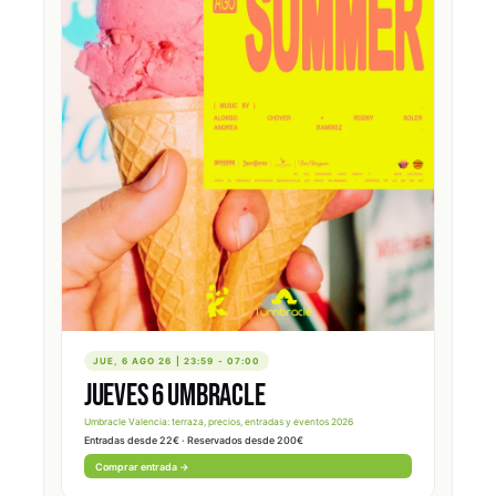
consulta la sección "Eventos de esta semana" de esta página, que se actualiza
en tiempo real.
Precios de entrada en discotecas de Valencia
Los
precios de las discotecas en Valencia
varían según el local y la noche.
Como orientación: los pubs van de 5 € a 12 € (muchos con consumición
incluida), mientras que las discotecas oscilan entre 12 € y 23 € con copa.
Convento y Committee son los más caros (21-23 €), y locales como Akuarela o
Roto ofrecen entradas desde 12 €. Algunos locales ofrecen
lista gratis
o
entrada reducida si reservas por anticipado.
Edad mínima y dress code
La
edad mínima para entrar a las discotecas en Valencia
es de 18 años en la
mayoría de locales. MYA Club exige 21 años. Algunas sesiones de tarde
permiten acceso a partir de 16 años con autorización. En cuanto al
dress code
,
las discotecas del centro y la playa suelen pedir vestimenta arreglada (no se
permite chanclas, camisetas deportivas ni gorras en la mayoría). Los pubs son
más relajados.
Qué hacer esta noche en Valencia
JUE, 6 AGO 26 | 23:59 - 07:00
Si te preguntas
qué hacer esta noche en Valencia
, tienes varias opciones
JUEVES 6 UMBRACLE
según el día: los jueves son la noche universitaria (Committee, Convento,
Akuarela abren con precios reducidos), los viernes y sábados es cuando todas
las salas están a tope, y los domingos puedes encontrar sesiones de tardeo y
Umbracle Valencia: terraza, precios, entradas y eventos 2026
afterhour. En verano, las terrazas de playa y el circuito de L'Umbracle son la
Entradas desde 22€ · Reservados desde 200€
opción estrella para
salir de fiesta en Valencia en verano
.
Comprar entrada →
Festivales de música en Valencia