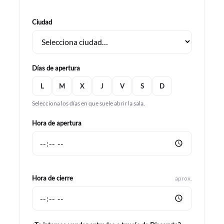
Ciudad
Días de apertura
L
M
X
J
V
S
D
Selecciona los días en que suele abrir la sala.
Hora de apertura
Hora de cierre
aprox.