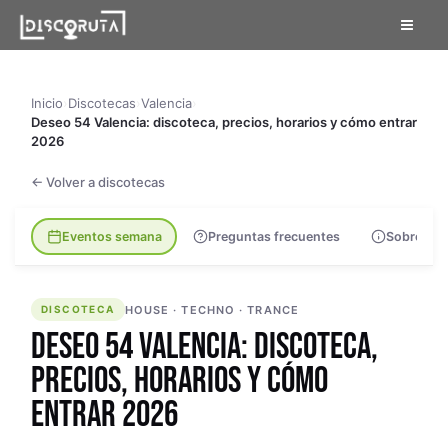
Skip
to
content
Inicio
›
Discotecas
›
Valencia
›
Deseo 54 Valencia: discoteca, precios, horarios y cómo entrar
2026
← Volver a discotecas
Eventos semana
Preguntas frecuentes
Sobre la s
DISCOTECA
HOUSE · TECHNO · TRANCE
DISCOTECA
DESEO 54 VALENCIA: DISCOTECA,
PRECIOS, HORARIOS Y CÓMO
ENTRAR 2026