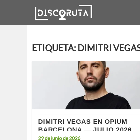
Skip
to
content
ETIQUETA:
DIMITRI VEGA
DIMITRI VEGAS EN OPIUM
BARCELONA — JULIO 2026
Posted
29 de junio de 2026