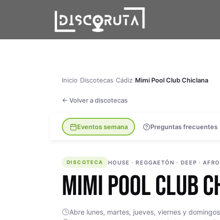
Skip
to
content
Inicio
›
Discotecas
›
Cádiz
›
Mimi Pool Club Chiclana
← Volver a discotecas
Eventos semana
Preguntas frecuentes
DISCOTECA
HOUSE · REGGAETÓN · DEEP · AFR
DISCOTECA
MIMI POOL CLUB C
Abre lunes, martes, jueves, viernes y domingos