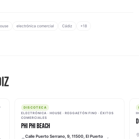
house
electrónica comercial
Cádiz
+18
IZ
DISCOTECA
D
P
DISCOTECA
ELECTRÓNICA · HOUSE · REGGAETÓN FINO · ÉXITOS
H
COMERCIALES
D
PHI PHI BEACH
Calle Puerto Serrano, 9, 11500, El Puerto
,