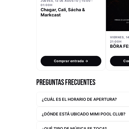
JUEVES, 13 DE AGOSTO | 15:00 -
01:00H
Chagar, Cali, Sácha &
Markcast
VIERNES, 1
21:00H
BÖRA FE
Comprar entrada →
Co
PREGUNTAS FRECUENTES
¿CUÁL ES EL HORARIO DE APERTURA?
¿DÓNDE ESTÁ UBICADO MIMI POOL CLUB?
¿QUÉ TIPO DE MÚSICA SE TOCA?