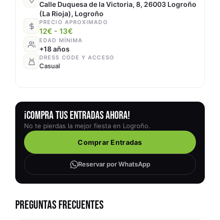
Calle Duquesa de la Victoria, 8, 26003 Logroño
(La Rioja), Logroño
PRECIO APROXIMADO
12€ - 13€
EDAD MÍNIMA
+18 años
DRESS CODE Y ACCESO
Casual
¡COMPRA TUS ENTRADAS AHORA!
No te pierdas la mejor fiesta en Logroño.
Comprar Entradas
Reservar por WhatsApp
PREGUNTAS FRECUENTES