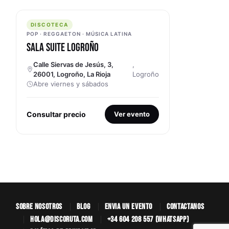
DISCOTECA
DISCOTECA
POP · REGGAETON · MÚSICA LATINA
SALA SUITE LOGROÑO
Calle Siervas de Jesús, 3,
,
26001, Logroño, La Rioja
Logroño
Abre viernes y sábados
Consultar precio
Ver evento
SOBRE NOSOTROS
BLOG
ENVÍA UN EVENTO
CONTÁCTANOS
HOLA@DISCORUTA.COM
+34 604 208 557 (WHATSAPP)