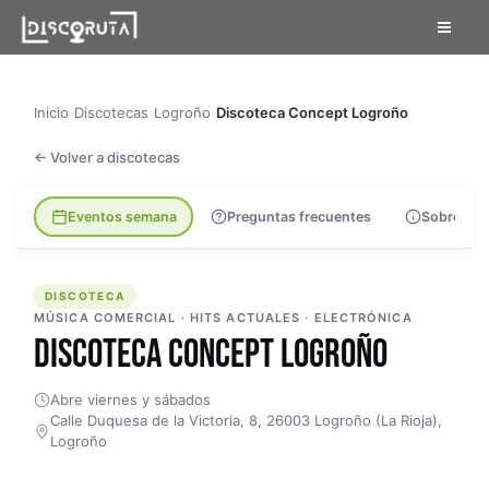
Skip
to
content
Inicio
›
Discotecas
›
Logroño
›
Discoteca Concept Logroño
← Volver a discotecas
Eventos semana
Preguntas frecuentes
Sobre la s
DISCOTECA
DISCOTECA
MÚSICA COMERCIAL · HITS ACTUALES · ELECTRÓNICA
DISCOTECA CONCEPT LOGROÑO
Abre viernes y sábados
Calle Duquesa de la Victoria, 8, 26003 Logroño (La Rioja),
Logroño