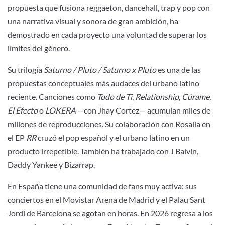
propuesta que fusiona reggaeton, dancehall, trap y pop con
una narrativa visual y sonora de gran ambición, ha
demostrado en cada proyecto una voluntad de superar los
límites del género.
Su trilogía
Saturno / Pluto / Saturno x Pluto
es una de las
propuestas conceptuales más audaces del urbano latino
reciente. Canciones como
Todo de Ti
,
Relationship
,
Cúrame
,
El Efecto
o
LOKERA
—con Jhay Cortez— acumulan miles de
millones de reproducciones. Su colaboración con Rosalía en
el EP
RR
cruzó el pop español y el urbano latino en un
producto irrepetible. También ha trabajado con J Balvin,
Daddy Yankee y Bizarrap.
En España tiene una comunidad de fans muy activa: sus
conciertos en el Movistar Arena de Madrid y el Palau Sant
Jordi de Barcelona se agotan en horas. En 2026 regresa a los