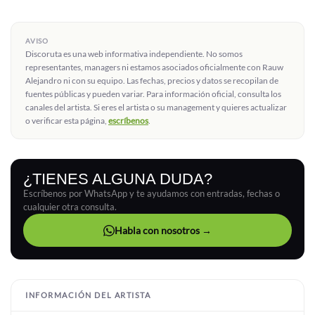
AVISO
Discoruta es una web informativa independiente. No somos
representantes, managers ni estamos asociados oficialmente con Rauw
Alejandro ni con su equipo. Las fechas, precios y datos se recopilan de
fuentes públicas y pueden variar. Para información oficial, consulta los
canales del artista. Si eres el artista o su management y quieres actualizar
o verificar esta página,
escríbenos
.
¿TIENES ALGUNA DUDA?
Escríbenos por WhatsApp y te ayudamos con entradas, fechas o
cualquier otra consulta.
Habla con nosotros →
INFORMACIÓN DEL ARTISTA