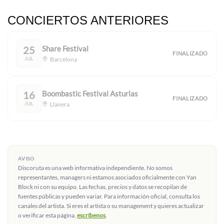
CONCIERTOS ANTERIORES
25
Share Festival
FINALIZADO
JUL
Barcelona
16
Boombastic Festival Asturias
FINALIZADO
JUL
Llanera
AVISO
Discoruta es una web informativa independiente. No somos
representantes, managers ni estamos asociados oficialmente con Yan
Block ni con su equipo. Las fechas, precios y datos se recopilan de
fuentes públicas y pueden variar. Para información oficial, consulta los
canales del artista. Si eres el artista o su management y quieres actualizar
o verificar esta página,
escríbenos
.