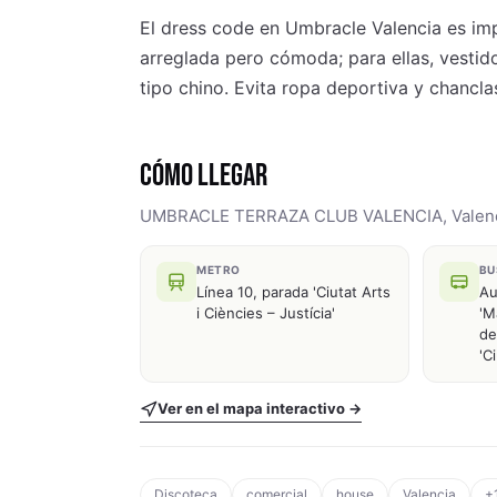
El dress code en Umbracle Valencia es im
arreglada pero cómoda; para ellas, vestido
tipo chino. Evita ropa deportiva y chancla
CÓMO LLEGAR
UMBRACLE TERRAZA CLUB VALENCIA, Valen
METRO
BU
Línea 10, parada 'Ciutat Arts
Au
i Ciències – Justícia'
'M
de
'C
Ver en el mapa interactivo →
Discoteca
comercial
house
Valencia
+