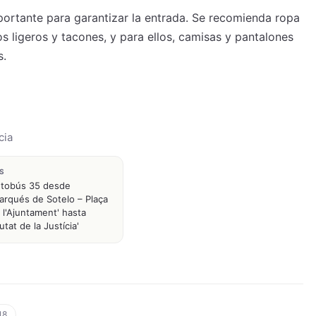
portante para garantizar la entrada. Se recomienda ropa
s ligeros y tacones, y para ellos, camisas y pantalones
s.
cia
S
tobús 35 desde
arqués de Sotelo – Plaça
 l'Ajuntament' hasta
iutat de la Justícia'
18