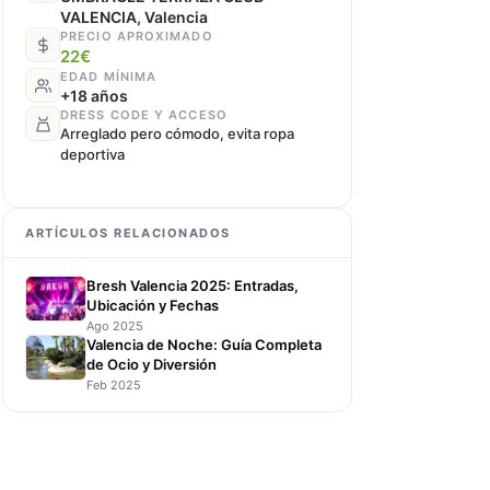
VES 13 UMBRACLE
VIERNES 14 UMBRACLE
VALENCIA, Valencia
PRECIO APROXIMADO
adas desde 22€ ·
Entradas desde 22€ ·
22€
rvados desde 200€
Reservados desde 300€
EDAD MÍNIMA
+18 años
DRESS CODE Y ACCESO
Comprar entrada →
Comprar entrada →
Arreglado pero cómodo, evita ropa
deportiva
ARTÍCULOS RELACIONADOS
Bresh Valencia 2025: Entradas,
Ubicación y Fechas
Ago 2025
Valencia de Noche: Guía Completa
de Ocio y Diversión
Feb 2025