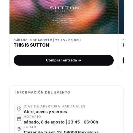
SÁBADO, 8 DE AGOSTO | 23:45 - 06:00H
DOMIN
THIS IS SUTTON
KIS
Comprar entrada →
INFORMACIÓN DEL EVENTO
DÍAS DE APERTURA HABITUALES
Abre jueves y viernes
HORARIO
sábado, 8 de agosto | 23:45 - 06:00h
LUGAR
Carrer de Tuset, 13, 08006 Barcelona,