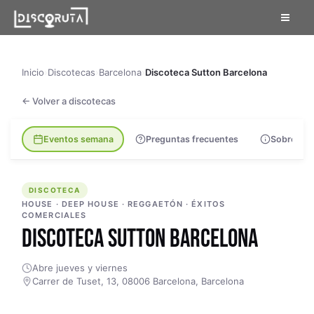
Skip
to
content
Inicio
›
Discotecas
›
Barcelona
›
Discoteca Sutton Barcelona
← Volver a discotecas
Eventos semana
Preguntas frecuentes
Sobre la s
DISCOTECA
DISCOTECA
HOUSE · DEEP HOUSE · REGGAETÓN · ÉXITOS
COMERCIALES
DISCOTECA SUTTON BARCELONA
Abre jueves y viernes
Carrer de Tuset, 13, 08006 Barcelona, Barcelona