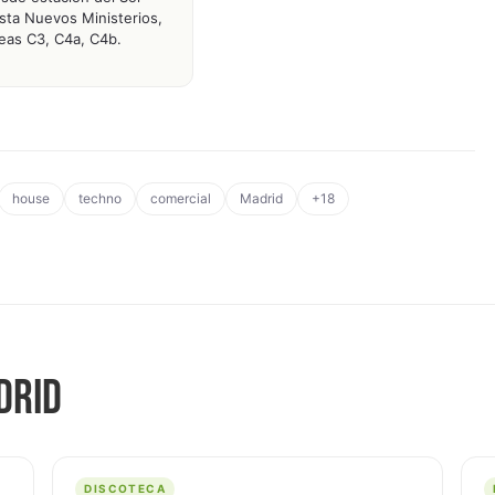
sta Nuevos Ministerios,
neas C3, C4a, C4b.
house
techno
comercial
Madrid
+18
DRID
DISCOTECA
D
DISCOTECA