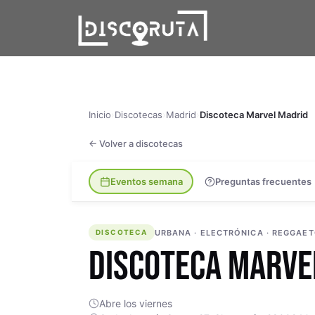
Skip
to
content
Inicio
›
Discotecas
›
Madrid
›
Discoteca Marvel Madrid
← Volver a discotecas
Eventos semana
Preguntas frecuentes
DISCOTECA
URBANA · ELECTRÓNICA · REGGAET
DISCOTECA
DISCOTECA MARVE
Abre los viernes