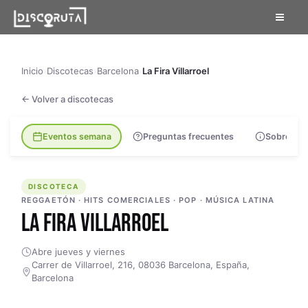
Skip
to
content
Inicio
›
Discotecas
›
Barcelona
›
La Fira Villarroel
← Volver a discotecas
Eventos semana
Preguntas frecuentes
Sobre la s
DISCOTECA
DISCOTECA
REGGAETÓN · HITS COMERCIALES · POP · MÚSICA LATINA
LA FIRA VILLARROEL
Abre jueves y viernes
Carrer de Villarroel, 216, 08036 Barcelona, España,
Barcelona