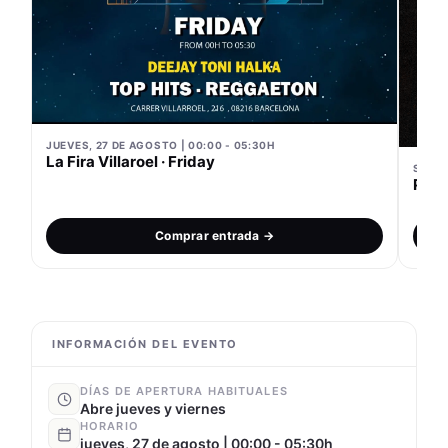
JUEVES, 27 DE AGOSTO | 00:00 - 05:30H
La Fira Villaroel · Friday
SÁBAD
PISC
Comprar entrada →
INFORMACIÓN DEL EVENTO
DÍAS DE APERTURA HABITUALES
Abre jueves y viernes
HORARIO
jueves, 27 de agosto | 00:00 - 05:30h