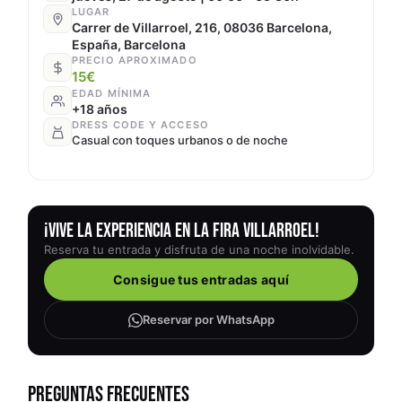
LUGAR
Carrer de Villarroel, 216, 08036 Barcelona,
España, Barcelona
PRECIO APROXIMADO
15€
EDAD MÍNIMA
+18 años
DRESS CODE Y ACCESO
Casual con toques urbanos o de noche
¡VIVE LA EXPERIENCIA EN LA FIRA VILLARROEL!
Reserva tu entrada y disfruta de una noche inolvidable.
Consigue tus entradas aquí
Reservar por WhatsApp
PREGUNTAS FRECUENTES