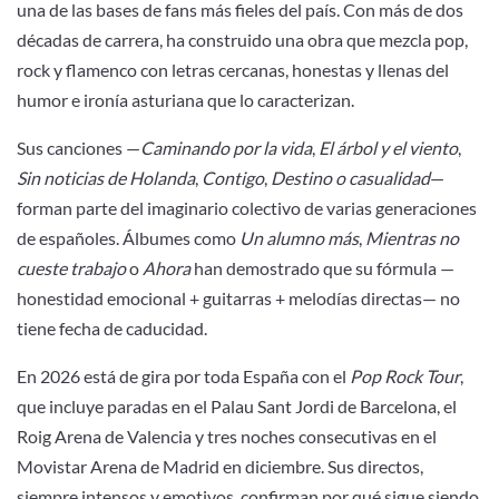
una de las bases de fans más fieles del país. Con más de dos
décadas de carrera, ha construido una obra que mezcla pop,
rock y flamenco con letras cercanas, honestas y llenas del
humor e ironía asturiana que lo caracterizan.
Sus canciones —
Caminando por la vida
,
El árbol y el viento
,
Sin noticias de Holanda
,
Contigo
,
Destino o casualidad
—
forman parte del imaginario colectivo de varias generaciones
de españoles. Álbumes como
Un alumno más
,
Mientras no
cueste trabajo
o
Ahora
han demostrado que su fórmula —
honestidad emocional + guitarras + melodías directas— no
tiene fecha de caducidad.
En 2026 está de gira por toda España con el
Pop Rock Tour
,
que incluye paradas en el Palau Sant Jordi de Barcelona, el
Roig Arena de Valencia y tres noches consecutivas en el
Movistar Arena de Madrid en diciembre. Sus directos,
siempre intensos y emotivos, confirman por qué sigue siendo