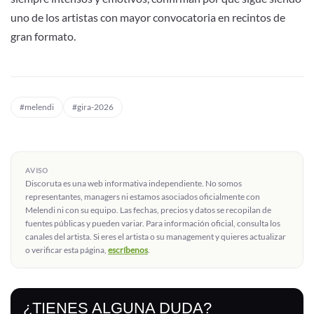
uno de los artistas con mayor convocatoria en recintos de
gran formato.
#melendi
#gira-2026
AVISO
Discoruta es una web informativa independiente. No somos
representantes, managers ni estamos asociados oficialmente con
Melendi ni con su equipo. Las fechas, precios y datos se recopilan de
fuentes públicas y pueden variar. Para información oficial, consulta los
canales del artista. Si eres el artista o su management y quieres actualizar
o verificar esta página,
escríbenos
.
¿TIENES ALGUNA DUDA?