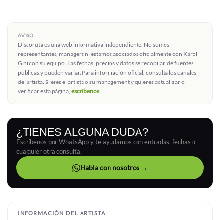
AVISO
Discoruta es una web informativa independiente. No somos
representantes, managers ni estamos asociados oficialmente con Karol
G ni con su equipo. Las fechas, precios y datos se recopilan de fuentes
públicas y pueden variar. Para información oficial, consulta los canales
del artista. Si eres el artista o su management y quieres actualizar o
verificar esta página,
escríbenos
.
¿TIENES ALGUNA DUDA?
Escríbenos por WhatsApp y te ayudamos con entradas, fechas o
cualquier otra consulta.
Habla con nosotros →
INFORMACIÓN DEL ARTISTA