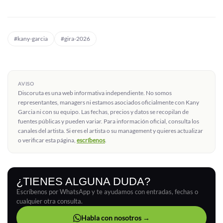
#kany-garcia
#gira-2026
AVISO
Discoruta es una web informativa independiente. No somos
representantes, managers ni estamos asociados oficialmente con Kany
Garcia ni con su equipo. Las fechas, precios y datos se recopilan de
fuentes públicas y pueden variar. Para información oficial, consulta los
canales del artista. Si eres el artista o su management y quieres actualizar
o verificar esta página,
escríbenos
.
¿TIENES ALGUNA DUDA?
Escríbenos por WhatsApp y te ayudamos con entradas, fechas o
cualquier otra consulta.
Habla con nosotros →