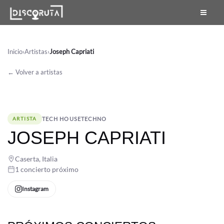
Skip
to
content
Inicio
›
Artistas
›
Joseph Capriati
← Volver a artistas
TECH HOUSE
TECHNO
ARTISTA
JOSEPH CAPRIATI
Caserta, Italia
1 concierto próximo
Instagram