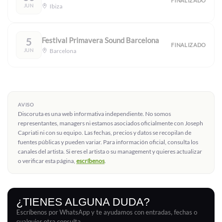
FINALIZADO
JUN
Ibiza
5
Festival Primavera Sound Barcelona
FINALIZADO
JUN
Barcelona
AVISO
Discoruta es una web informativa independiente. No somos
representantes, managers ni estamos asociados oficialmente con Joseph
Capriati ni con su equipo. Las fechas, precios y datos se recopilan de
fuentes públicas y pueden variar. Para información oficial, consulta los
canales del artista. Si eres el artista o su management y quieres actualizar
o verificar esta página,
escríbenos
.
¿TIENES ALGUNA DUDA?
Escríbenos por WhatsApp y te ayudamos con entradas, fechas o
cualquier otra consulta.