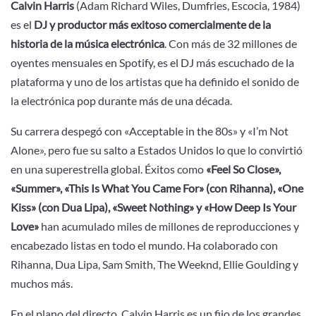
Calvin Harris
(Adam Richard Wiles, Dumfries, Escocia, 1984)
es el
DJ y productor más exitoso comercialmente de la
historia de la música electrónica
. Con más de 32 millones de
oyentes mensuales en Spotify, es el DJ más escuchado de la
plataforma y uno de los artistas que ha definido el sonido de
la electrónica pop durante más de una década.
Su carrera despegó con «Acceptable in the 80s» y «I’m Not
Alone», pero fue su salto a Estados Unidos lo que lo convirtió
en una superestrella global. Éxitos como
«Feel So Close»,
«Summer», «This Is What You Came For» (con Rihanna), «One
Kiss» (con Dua Lipa), «Sweet Nothing» y «How Deep Is Your
Love»
han acumulado miles de millones de reproducciones y
encabezado listas en todo el mundo. Ha colaborado con
Rihanna, Dua Lipa, Sam Smith, The Weeknd, Ellie Goulding y
muchos más.
En el plano del directo, Calvin Harris es un fijo de los grandes