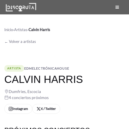
Skip
to
content
Inicio
›
Artistas
›
Calvin Harris
← Volver a artistas
EDM
ELECTRÓNICA
HOUSE
ARTISTA
CALVIN HARRIS
Dumfries, Escocia
4 conciertos próximos
Instagram
X / Twitter