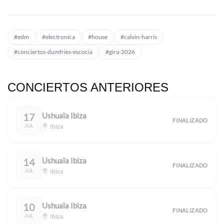
#edm
#electronica
#house
#calvin-harris
#conciertos-dumfries-escocia
#gira-2026
CONCIERTOS ANTERIORES
17
Ushuaïa Ibiza
FINALIZADO
JUL
Ibiza
14
Ushuaïa Ibiza
FINALIZADO
JUL
Ibiza
10
Ushuaïa Ibiza
FINALIZADO
JUL
Ibiza