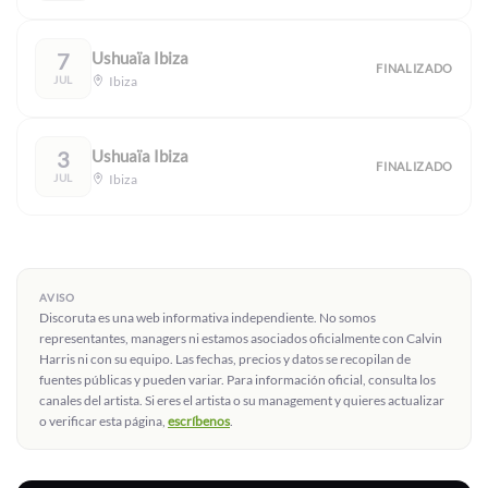
7
Ushuaïa Ibiza
FINALIZADO
JUL
Ibiza
3
Ushuaïa Ibiza
FINALIZADO
JUL
Ibiza
AVISO
Discoruta es una web informativa independiente. No somos
representantes, managers ni estamos asociados oficialmente con Calvin
Harris ni con su equipo. Las fechas, precios y datos se recopilan de
fuentes públicas y pueden variar. Para información oficial, consulta los
canales del artista. Si eres el artista o su management y quieres actualizar
o verificar esta página,
escríbenos
.